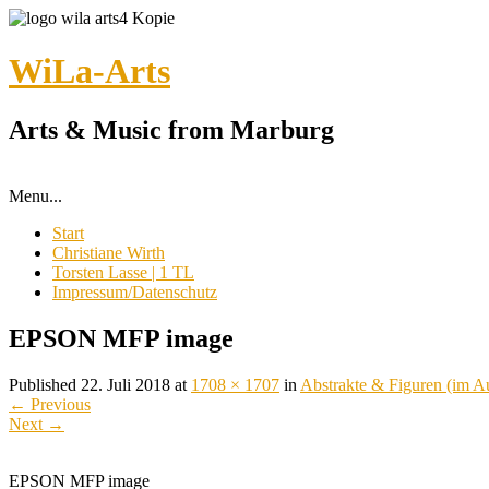
WiLa-Arts
Arts & Music from Marburg
Menu...
Start
Christiane Wirth
Torsten Lasse | 1 TL
Impressum/Datenschutz
EPSON MFP image
Published
22. Juli 2018
at
1708 × 1707
in
Abstrakte & Figuren (im A
←
Previous
Next
→
EPSON MFP image